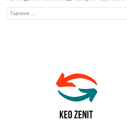
Търсене
за: