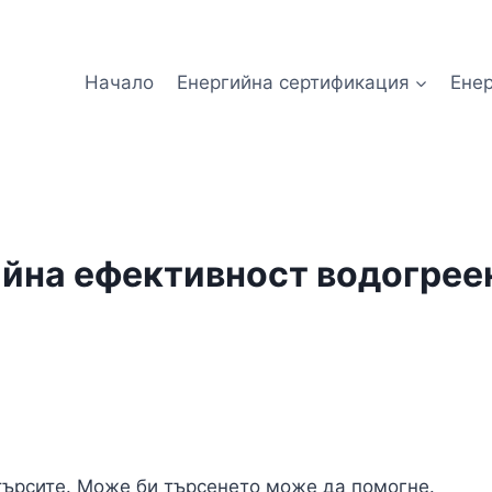
Начало
Енергийна сертификация
Ене
йна ефективност водогрее
търсите. Може би търсенето може да помогне.