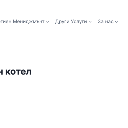
ргиен Мениджмънт
Други Услуги
За нас
н котел