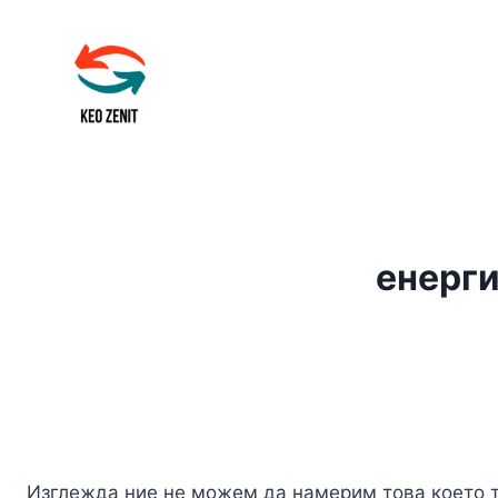
Към
съдържанието
енерги
Изглежда ние не можем да намерим това което 