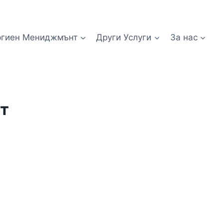
ргиен Мениджмънт
Други Услуги
За нас
т