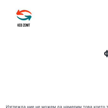
Към
съдържанието
Изглежда ние не можем да намерим това което 