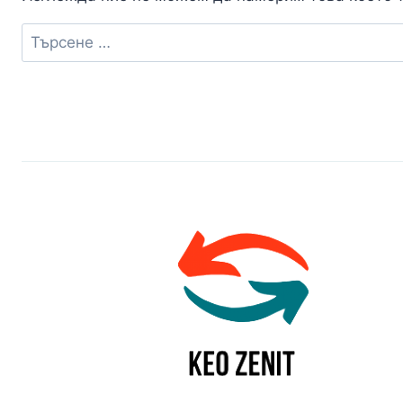
Търсене
за: