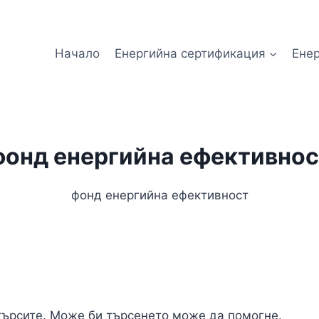
Начало
Енергийна сертификация
Ене
фонд енергийна ефективнос
фонд енергийна ефективност
търсите. Може би търсенето може да помогне.